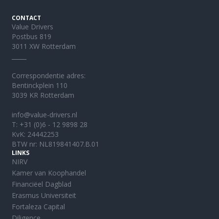
CONTACT
Value Drivers
Postbus 819
3011 XW Rotterdam
_____
Correspondentie adres:
Bentinckplein 110
3039 KR Rotterdam
info@value-drivers.nl
T:
+31 (0)6 - 12 9898 28
KvK: 24442253
BTW nr: NL819841407.B.01
LINKS
NIRV
Kamer van Koophandel
Financiëel Dagblad
Erasmus Universiteit
Fortaleza Capital
Diligence