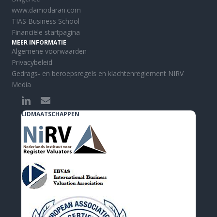
www.damodaran.com
TIAS Business School
Financiële startpagina
MEER INFORMATIE
Algemene voorwaarden
Privacybeleid
Gedrags- en beroepsregels en klachtenreglement NIRV
Media
LIDMAATSCHAPPEN