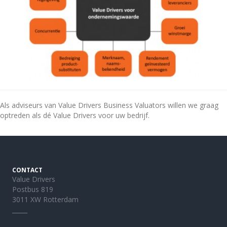
Als adviseurs van Value Drivers Business Valuators willen we graag
optreden als dé Value Drivers voor uw bedrijf.
CONTACT
Value Drivers
Postbus 819
3011 XW Rotterdam
_____